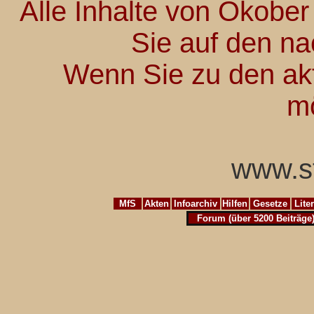
Alle Inhalte von Okober
Sie auf den na
Wenn Sie zu den akt
m
www.st
MfS
Akten
Infoarchiv
Hilfen
Gesetze
Lite
Forum (über 5200 Beiträge